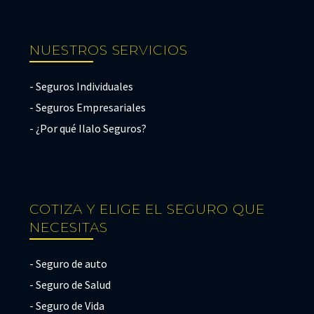
NUESTROS SERVICIOS
- Seguros Individuales
- Seguros Empresariales
- ¿Por qué Ilalo Seguros?
COTIZA Y ELIGE EL SEGURO QUE
NECESITAS
- Seguro de auto
- Seguro de Salud
- Seguro de Vida