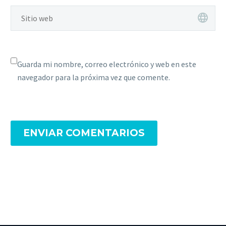
Guarda mi nombre, correo electrónico y web en este
navegador para la próxima vez que comente.
ENVIAR COMENTARIOS