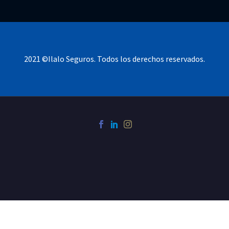
2021 ©Ilalo Seguros. Todos los derechos reservados.