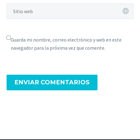
Guarda mi nombre, correo electrónico y web en este
navegador para la próxima vez que comente.
ENVIAR COMENTARIOS