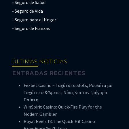
- Seguro de Salud
- Seguro de Vida
- Seguro para el Hogar
- Seguro de Fianzas
ÛLTIMAS NOTICIAS
ENTRADAS RECIENTES
Fezbet Casino – Ταχύτατα Slots, Ρουλέτα με
Ταχύτητα & Άμεσες Νίκες για τον Γρήγορο
Παίκτη
WinSpirit Casino: Quick‑Fire Play for the
Modern Gambler
Royal Reels 18: The Quick‑Hit Casino
Experience You’ll Love