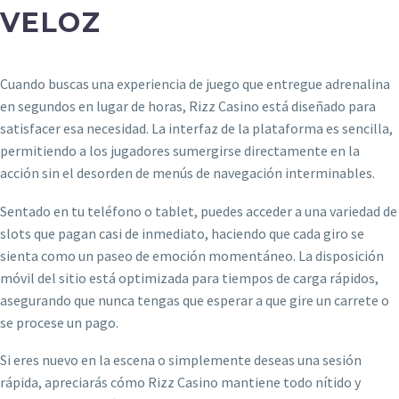
VELOZ
Cuando buscas una experiencia de juego que entregue adrenalina
en segundos en lugar de horas, Rizz Casino está diseñado para
satisfacer esa necesidad. La interfaz de la plataforma es sencilla,
permitiendo a los jugadores sumergirse directamente en la
acción sin el desorden de menús de navegación interminables.
Sentado en tu teléfono o tablet, puedes acceder a una variedad de
slots que pagan casi de inmediato, haciendo que cada giro se
sienta como un paseo de emoción momentáneo. La disposición
móvil del sitio está optimizada para tiempos de carga rápidos,
asegurando que nunca tengas que esperar a que gire un carrete o
se procese un pago.
Si eres nuevo en la escena o simplemente deseas una sesión
rápida, apreciarás cómo Rizz Casino mantiene todo nítido y