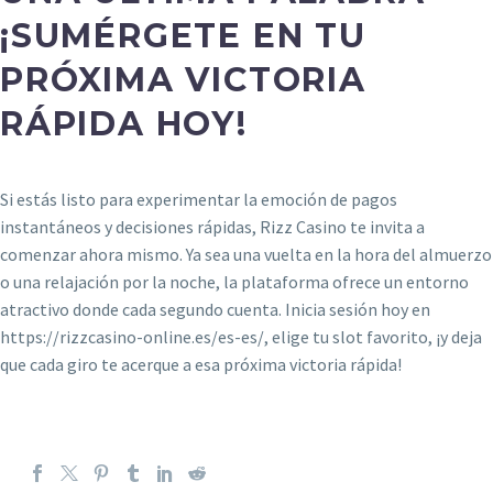
¡SUMÉRGETE EN TU
PRÓXIMA VICTORIA
RÁPIDA HOY!
Si estás listo para experimentar la emoción de pagos
instantáneos y decisiones rápidas, Rizz Casino te invita a
comenzar ahora mismo. Ya sea una vuelta en la hora del almuerzo
o una relajación por la noche, la plataforma ofrece un entorno
atractivo donde cada segundo cuenta. Inicia sesión hoy en
https://rizzcasino-online.es/es-es/, elige tu slot favorito, ¡y deja
que cada giro te acerque a esa próxima victoria rápida!