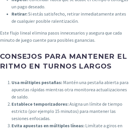
un pago deseado.
Retirar:
Si estás satisfecho, retirar inmediatamente antes
de cualquier posible ralentización.
Este flujo lineal elimina pasos innecesarios y asegura que cada
minuto de juego cuente para posibles ganancias.
CONSEJOS PARA MANTENER EL
RITMO EN TURNOS LARGOS
Usa múltiples pestañas:
Mantén una pestaña abierta para
apuestas rápidas mientras otra monitorea actualizaciones
de saldo.
Establece temporizadores:
Asigna un límite de tiempo
estricto (por ejemplo 15 minutos) para mantener las
sesiones enfocadas.
Evita apuestas en múltiples líneas:
Limítate a giros en