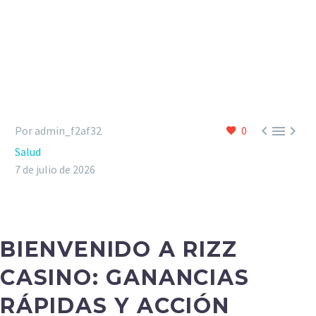



Por admin_f2af32
0
Salud
7 de julio de 2026
BIENVENIDO A RIZZ
CASINO: GANANCIAS
RÁPIDAS Y ACCIÓN