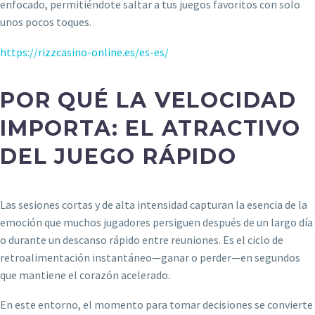
enfocado, permitiéndote saltar a tus juegos favoritos con solo
unos pocos toques.
https://rizzcasino-online.es/es-es/
POR QUÉ LA VELOCIDAD
IMPORTA: EL ATRACTIVO
DEL JUEGO RÁPIDO
Las sesiones cortas y de alta intensidad capturan la esencia de la
emoción que muchos jugadores persiguen después de un largo día
o durante un descanso rápido entre reuniones. Es el ciclo de
retroalimentación instantáneo—ganar o perder—en segundos
que mantiene el corazón acelerado.
En este entorno, el momento para tomar decisiones se convierte