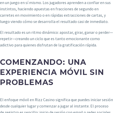
en un juego en sí mismo. Los jugadores aprenden a confiar en sus
instintos, haciendo apuestas en fracciones de segundo en
carretes en movimiento o en rápidas extracciones de cartas, y
luego viendo cómo se desarrolla el resultado casi de inmediato.
El resultado es un ritmo dinámico: apostar, girar, ganar o perder—
repetir—creando un ciclo que es tanto emocionante como
adictivo para quienes disfrutan de la gratificación rápida.
COMENZANDO: UNA
EXPERIENCIA MÓVIL SIN
PROBLEMAS
El enfoque móvil en Rizz Casino significa que puedes iniciar sesión
desde cualquier lugar y comenzar a jugar al instante. El proceso
de registro es sencillo: inicio de sesión con email o redes sociales,