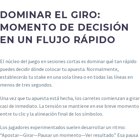
DOMINAR EL GIRO:
MOMENTO DE DECISIÓN
EN UN FLUJO RÁPIDO
El núcleo del juego en sesiones cortas es dominar qué tan rápido
puedes decidir dónde colocar tu apuesta. Normalmente,
establecerás tu stake en una sola línea o en todas las líneas en
menos de tres segundos.
Una vez que tu apuesta está hecha, los carretes comienzan a girar
casi de inmediato. La tensión se mantiene en ese breve momento
entre tu clic y la alineación final de los símbolos.
Los jugadores experimentados suelen desarrollar un ritmo:
“Apostar—Girar—Pausar un momento—Ver resultado.” Esa pausa