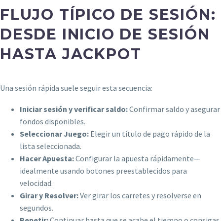
FLUJO TÍPICO DE SESIÓN:
DESDE INICIO DE SESIÓN
HASTA JACKPOT
Una sesión rápida suele seguir esta secuencia:
Iniciar sesión y verificar saldo:
Confirmar saldo y asegurar
fondos disponibles.
Seleccionar Juego:
Elegir un título de pago rápido de la
lista seleccionada.
Hacer Apuesta:
Configurar la apuesta rápidamente—
idealmente usando botones preestablecidos para
velocidad.
Girar y Resolver:
Ver girar los carretes y resolverse en
segundos.
Repetir:
Continuar hasta que se acabe el tiempo o consigas