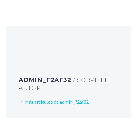
ADMIN_F2AF32
/ SOBRE EL
AUTOR
Más artículos de admin_f2af32