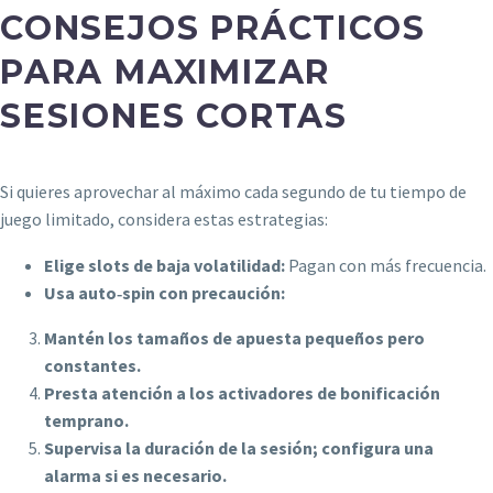
CONSEJOS PRÁCTICOS
PARA MAXIMIZAR
SESIONES CORTAS
Si quieres aprovechar al máximo cada segundo de tu tiempo de
juego limitado, considera estas estrategias:
Elige slots de baja volatilidad:
Pagan con más frecuencia.
Usa auto‑spin con precaución:
Mantén los tamaños de apuesta pequeños pero
constantes.
Presta atención a los activadores de bonificación
temprano.
Supervisa la duración de la sesión; configura una
alarma si es necesario.