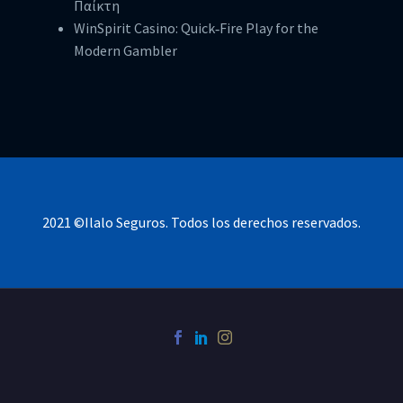
Παίκτη
WinSpirit Casino: Quick‑Fire Play for the
Modern Gambler
2021 ©Ilalo Seguros. Todos los derechos reservados.