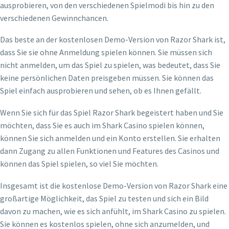
ausprobieren, von den verschiedenen Spielmodi bis hin zu den
verschiedenen Gewinnchancen.
Das beste an der kostenlosen Demo-Version von Razor Shark ist,
dass Sie sie ohne Anmeldung spielen können. Sie müssen sich
nicht anmelden, um das Spiel zu spielen, was bedeutet, dass Sie
keine persönlichen Daten preisgeben müssen. Sie können das
Spiel einfach ausprobieren und sehen, ob es Ihnen gefällt.
Wenn Sie sich für das Spiel Razor Shark begeistert haben und Sie
möchten, dass Sie es auch im Shark Casino spielen können,
können Sie sich anmelden und ein Konto erstellen. Sie erhalten
dann Zugang zu allen Funktionen und Features des Casinos und
können das Spiel spielen, so viel Sie möchten.
Insgesamt ist die kostenlose Demo-Version von Razor Shark eine
großartige Möglichkeit, das Spiel zu testen und sich ein Bild
davon zu machen, wie es sich anfühlt, im Shark Casino zu spielen.
Sie können es kostenlos spielen, ohne sich anzumelden, und