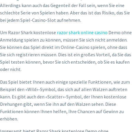
Allerdings kann auch das Gegenteil der Fall sein, wenn Sie eine
schlechte Serie von Spielen haben. Aber das ist das Risiko, das Sie
bei jedem Spiel-Casino-Slot aufnehmen.
Um Razor Shark kostenlose
razor shark online casino
Demo ohne
Anmeldung spielen zu können, müssen Sie sich nicht anmelden.
Sie können das Spiel direkt im Online-Casino spielen, ohne dass
Sie sich registrieren müssen. Dies ist ein großes Vorteil, da Sie das
Spiel testen können, bevor Sie sich entscheiden, ob Sie es kaufen
oder nicht.
Das Spiel bietet Ihnen auch einige spezielle Funktionen, wie zum
Beispiel den «Wild»-Symbol, das sich auf allen Walzen auftreten
kann. Es gibt auch den «Scatter»-Symbol, der Ihnen kostenlose
Drehungen gibt, wenn Sie ihn auf den Walzen sehen. Diese
Funktionen können Ihnen helfen, Ihre Chancen auf Gewinn zu
erhöhen.
Insgesamt bietet Razor Shark kostenlose Demo ohne