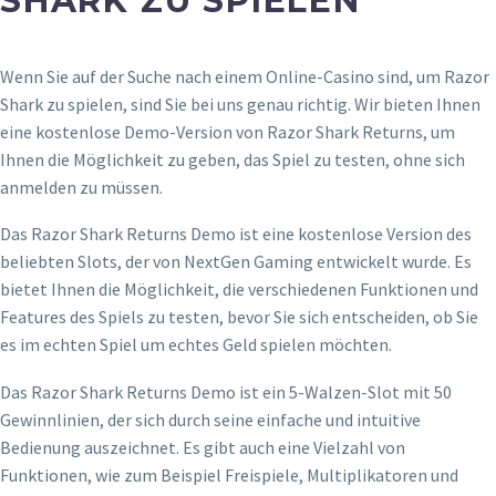
SHARK ZU SPIELEN
Wenn Sie auf der Suche nach einem Online-Casino sind, um Razor
Shark zu spielen, sind Sie bei uns genau richtig. Wir bieten Ihnen
eine kostenlose Demo-Version von Razor Shark Returns, um
Ihnen die Möglichkeit zu geben, das Spiel zu testen, ohne sich
anmelden zu müssen.
Das Razor Shark Returns Demo ist eine kostenlose Version des
beliebten Slots, der von NextGen Gaming entwickelt wurde. Es
bietet Ihnen die Möglichkeit, die verschiedenen Funktionen und
Features des Spiels zu testen, bevor Sie sich entscheiden, ob Sie
es im echten Spiel um echtes Geld spielen möchten.
Das Razor Shark Returns Demo ist ein 5-Walzen-Slot mit 50
Gewinnlinien, der sich durch seine einfache und intuitive
Bedienung auszeichnet. Es gibt auch eine Vielzahl von
Funktionen, wie zum Beispiel Freispiele, Multiplikatoren und