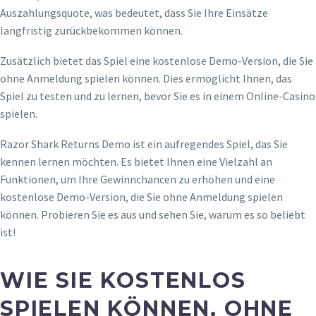
Auszahlungsquote, was bedeutet, dass Sie Ihre Einsätze
langfristig zurückbekommen können.
Zusätzlich bietet das Spiel eine kostenlose Demo-Version, die Sie
ohne Anmeldung spielen können. Dies ermöglicht Ihnen, das
Spiel zu testen und zu lernen, bevor Sie es in einem Online-Casino
spielen.
Razor Shark Returns Demo ist ein aufregendes Spiel, das Sie
kennen lernen möchten. Es bietet Ihnen eine Vielzahl an
Funktionen, um Ihre Gewinnchancen zu erhöhen und eine
kostenlose Demo-Version, die Sie ohne Anmeldung spielen
können. Probieren Sie es aus und sehen Sie, warum es so beliebt
ist!
WIE SIE KOSTENLOS
SPIELEN KÖNNEN, OHNE