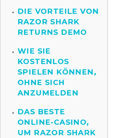
DIE VORTEILE VON
RAZOR SHARK
RETURNS DEMO
WIE SIE
KOSTENLOS
SPIELEN KÖNNEN,
OHNE SICH
ANZUMELDEN
DAS BESTE
ONLINE-CASINO,
UM RAZOR SHARK