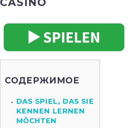
CASINO
▶️ SPIELEN
СОДЕРЖИМОЕ
DAS SPIEL, DAS SIE
KENNEN LERNEN
MÖCHTEN