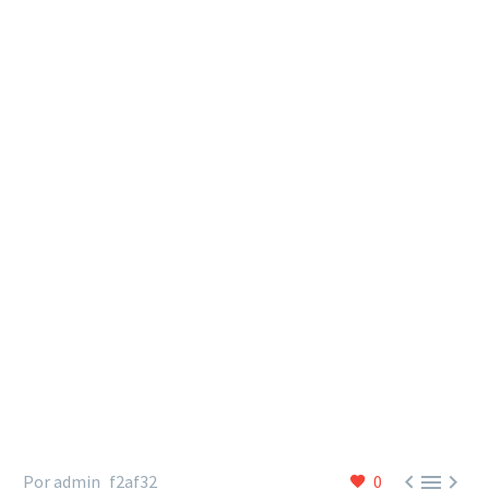
BETIFY CASINO –
AVIS & BONUS
EXCLUSIF (2026)



Por admin_f2af32
0