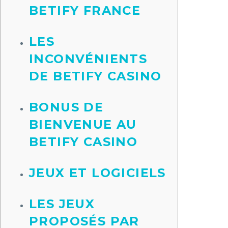
BETIFY FRANCE
LES
INCONVÉNIENTS
DE BETIFY CASINO
BONUS DE
BIENVENUE AU
BETIFY CASINO
JEUX ET LOGICIELS
LES JEUX
PROPOSÉS PAR