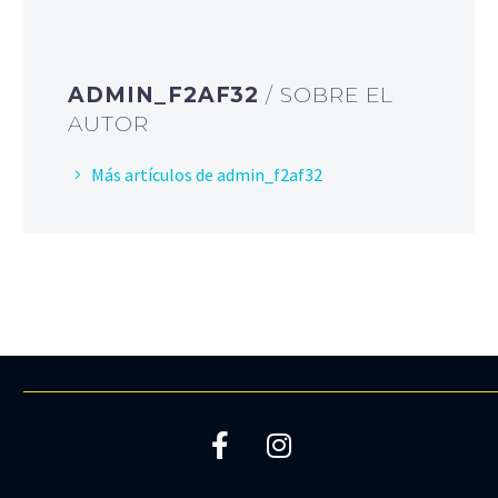
ADMIN_F2AF32
/ SOBRE EL
AUTOR
Más artículos de admin_f2af32