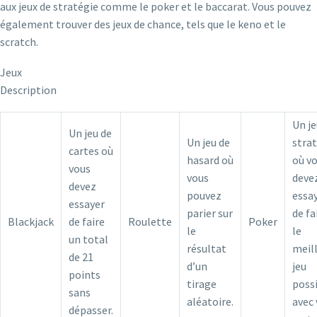
aux jeux de stratégie comme le poker et le baccarat. Vous pouvez
également trouver des jeux de chance, tels que le keno et le
scratch.
Jeux
Description
Un je
Un jeu de
Un jeu de
stra
cartes où
hasard où
où v
vous
vous
deve
devez
pouvez
essa
essayer
parier sur
de fa
Blackjack
de faire
Roulette
Poker
le
le
un total
résultat
meil
de 21
d’un
jeu
points
tirage
poss
sans
aléatoire.
avec 
dépasser.