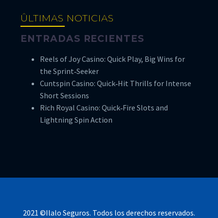
ÛLTIMAS NOTICIAS
ENTRADAS RECIENTES
Reels of Joy Casino: Quick Play, Big Wins for
the Sprint‑Seeker
Cuntspin Casino: Quick‑Hit Thrills for Intense
Short Sessions
Rich Royal Casino: Quick‑Fire Slots and
Lightning Spin Action
2021 ©Ilalo Seguros. Todos los derechos reservados.