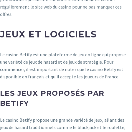
régulièrement le site web du casino pour ne pas manquer ces
offres.
JEUX ET LOGICIELS
Le casino Betify est une plateforme de jeu en ligne qui propose
une variété de jeux de hasard et de jeux de stratégie. Pour
commencer, il est important de noter que le casino Betify est
disponible en français et qu’il accepte les joueurs de France.
LES JEUX PROPOSÉS PAR
BETIFY
Le casino Betify propose une grande variété de jeux, allant des
jeux de hasard traditionnels comme le blackjack et le roulette,