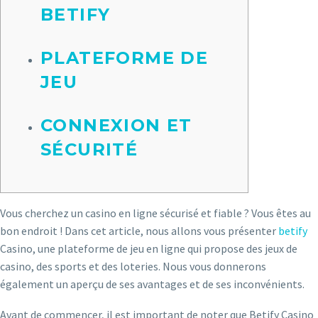
BETIFY
PLATEFORME DE
JEU
CONNEXION ET
SÉCURITÉ
Vous cherchez un casino en ligne sécurisé et fiable ? Vous êtes au
bon endroit ! Dans cet article, nous allons vous présenter
betify
Casino, une plateforme de jeu en ligne qui propose des jeux de
casino, des sports et des loteries. Nous vous donnerons
également un aperçu de ses avantages et de ses inconvénients.
Avant de commencer, il est important de noter que Betify Casino