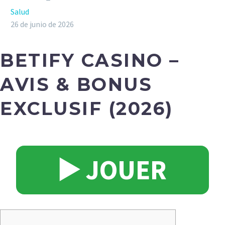
Salud
26 de junio de 2026
BETIFY CASINO –
AVIS & BONUS
EXCLUSIF (2026)
▶️ JOUER