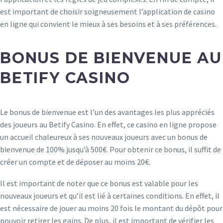
est important de choisir soigneusement l’application de casino
en ligne qui convient le mieux à ses besoins et à ses préférences.
BONUS DE BIENVENUE AU
BETIFY CASINO
Le bonus de bienvenue est l’un des avantages les plus appréciés
des joueurs au Betify Casino. En effet, ce casino en ligne propose
un accueil chaleureux à ses nouveaux joueurs avec un bonus de
bienvenue de 100% jusqu’à 500€. Pour obtenir ce bonus, il suffit de
créer un compte et de déposer au moins 20€.
Il est important de noter que ce bonus est valable pour les
nouveaux joueurs et qu’il est lié à certaines conditions. En effet, il
est nécessaire de jouer au moins 20 fois le montant du dépôt pour
pouvoir retirer les gains. De plus, il est important de vérifier les