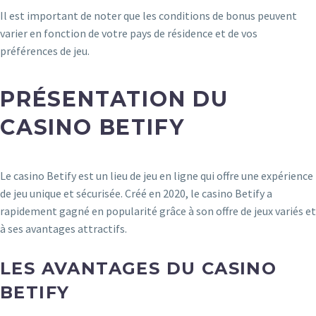
Il est important de noter que les conditions de bonus peuvent
varier en fonction de votre pays de résidence et de vos
préférences de jeu.
PRÉSENTATION DU
CASINO BETIFY
Le casino Betify est un lieu de jeu en ligne qui offre une expérience
de jeu unique et sécurisée. Créé en 2020, le casino Betify a
rapidement gagné en popularité grâce à son offre de jeux variés et
à ses avantages attractifs.
LES AVANTAGES DU CASINO
BETIFY