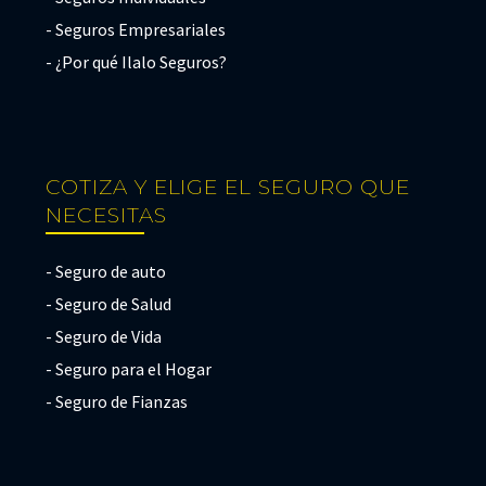
- Seguros Empresariales
- ¿Por qué Ilalo Seguros?
COTIZA Y ELIGE EL SEGURO QUE
NECESITAS
- Seguro de auto
- Seguro de Salud
- Seguro de Vida
- Seguro para el Hogar
- Seguro de Fianzas